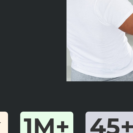
k
1M+
45