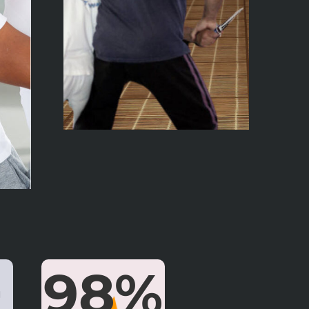
+
98%