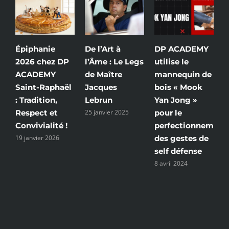
ie
De l’Art à
DP ACADEMY
Pour mémoir
ez DP
l’Âme : Le Legs
utilise le
notre
MY
de Maître
mannequin de
enseignemen
aphaël
Jacques
bois « Mook
s’applique
on,
Lebrun
Yan Jong »
dans toutes
et
25 janvier 2025
pour le
les discipline
ité !
perfectionnement
sportives et
2026
des gestes de
dans la vie de
self défense
tous les jours
8 avril 2024
10 juillet 2023