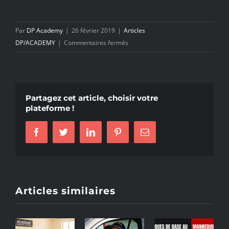
Par
DP Academy
|
26 février 2019
|
Articles
sur
DP/ACADEMY
|
Commentaires fermés
LES
SECRETS
DU
QIGONG
Partagez cet article, choisir votre
plateforme !
Facebook
Twitter
LinkedIn
Pinterest
Email
Articles similaires