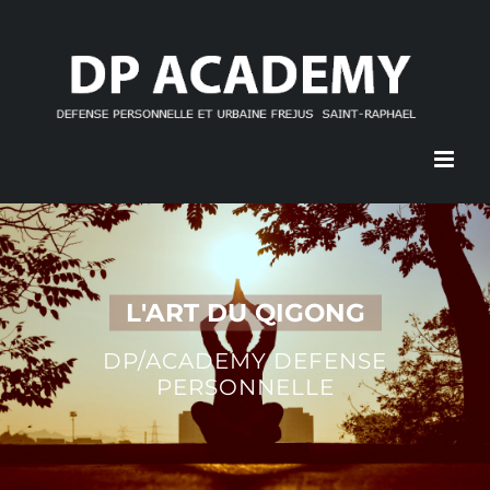
Skip
to
content
L'ART DU QIGONG
DP/ACADEMY DEFENSE
PERSONNELLE