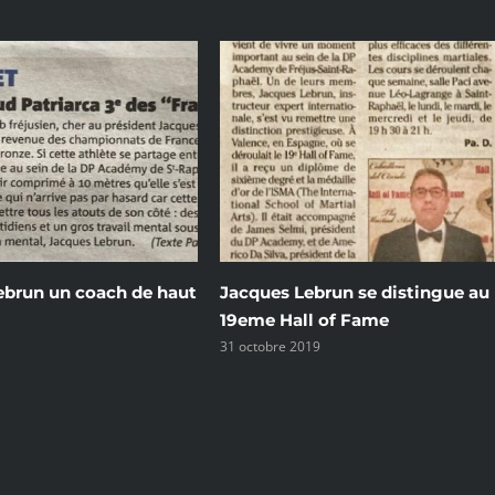
ebrun se distingue au
Jacques Lebrun promu Expert
l of Fame
International
19
21 juin 2019