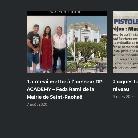
Jacques Lebrun un coach de haut
Jacques L
niveau
19eme Hal
3 mars 2020
31 octobre 20