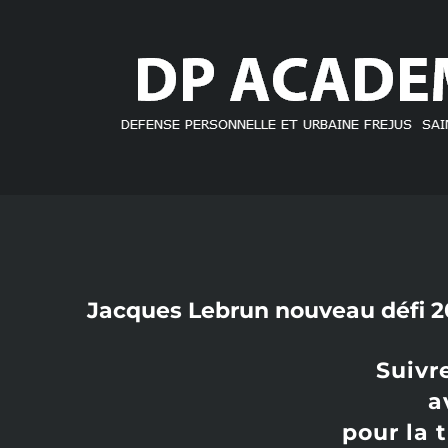
Skip
to
content
Jacques Lebrun nouveau défi 2
Suivr
a
pour la 