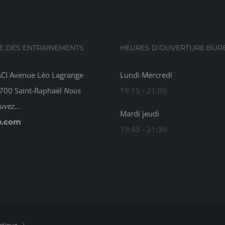
E DES ENTRAINEMENTS
HEURES D’OUVERTURE BUR
CI Avenue Léo Lagrange
Lundi Mercredi
700 Saint-Raphaël
Nous
19:15 - 21:00
ouvez…
Mardi jeudi
e.com
19:45 - 21:30
atique
|