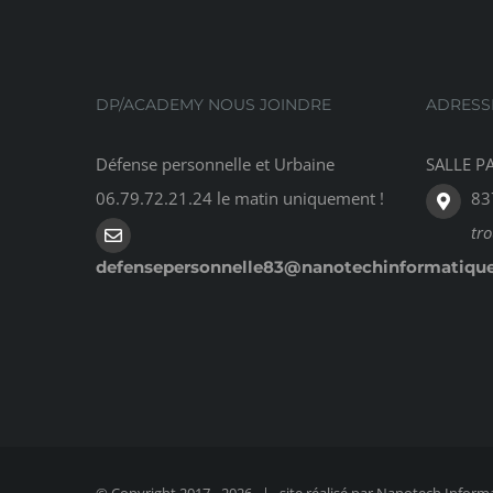
DP/ACADEMY NOUS JOINDRE
ADRESS
Défense personnelle et Urbaine
SALLE PA
06.79.72.21.24 le matin uniquement !
83
tr
defensepersonnelle83@nanotechinformatiqu
© Copyright 2017 -
2026 | site réalisé par
Nanotech Inform