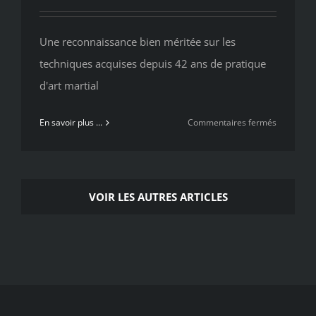
Une reconnaissance bien méritée sur les
techniques acquises depuis 42 ans de pratique
d'art martial
sur
En savoir plus ...
Commentaires fermés
Remise
officielle
diplôme
EXPERT
VOIR LES AUTRES ARTICLES
INTERNAT
lors
du
cours
commun
multidisci