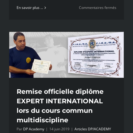
sur
En savoir plus ...
Commentaires fermés
Tests
d’évaluati
2019
Remise officielle diplôme
EXPERT INTERNATIONAL
lors du cours commun
multidiscipline
Par
DP Academy
|
14 juin 2019
|
Articles DP/ACADEMY