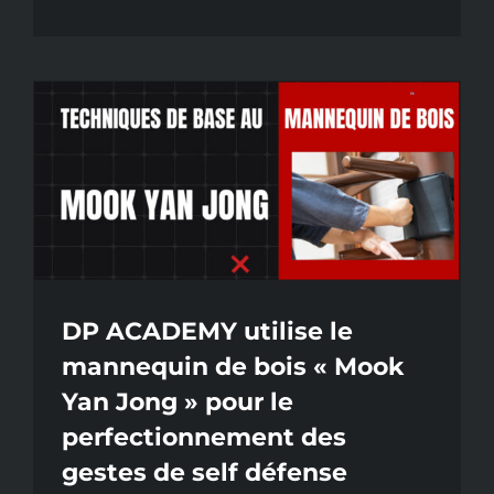
De
l’Art
à
l’Âme
:
Le
Legs
de
Maître
Jacques
Lebrun
DP ACADEMY utilise le
mannequin de bois « Mook
Yan Jong » pour le
perfectionnement des
gestes de self défense