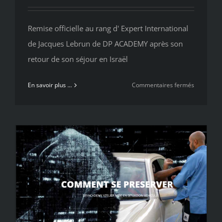
Remise officielle au rang d' Expert International
de Jacques Lebrun de DP ACADEMY après son
retour de son séjour en Israël
sur
En savoir plus ...
Commentaires fermés
Jacques
Lebrun
promu
Expert
Internatio