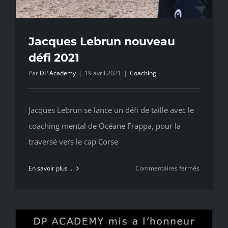
pour
le
perfectio
Jacques Lebrun nouveau
des
défi 2021
gestes
de
Par
DP Academy
|
19 avril 2021
|
Coaching
self
défense
Jacques Lebrun se lance un défi de taille avec le
coaching mental de Océane Frappa, pour la
traversé vers le cap Corse
sur
En savoir plus ...
Commentaires fermés
Jacques
Lebrun
nouveau
défi