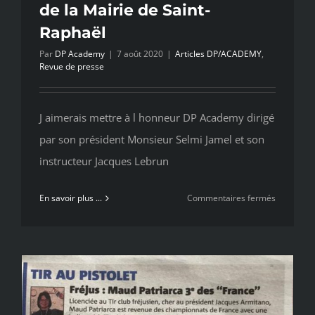
de la Mairie de Saint-
Raphaël
Par
DP Academy
|
7 août 2020
|
Articles DP/ACADEMY
,
Revue de presse
J aimerais mettre à l honneur DP Academy dirigé
par son président Monsieur Selmi Jamel et son
instructeur Jacques Lebrun
sur
En savoir plus ...
Commentaires fermés
J’aimerai
mettre
à
l’honneur
DP
ACADEM