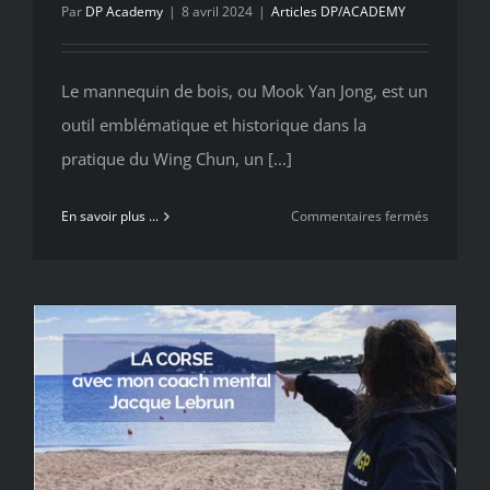
Par
DP Academy
|
8 avril 2024
|
Articles DP/ACADEMY
Le mannequin de bois, ou Mook Yan Jong, est un
outil emblématique et historique dans la
pratique du Wing Chun, un [...]
sur
En savoir plus ...
Commentaires fermés
DP
ACADEM
utilise
le
mannequi
de
bois
« Mook
Yan
Jong »