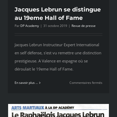
Jacques Lebrun se distingue
au 19eme Hall of Fame
Par
DP Academy
|
31 octobre 2019
|
Revue de presse
Jacques Lebrun Instructeur Expert International
en self défense, s'est vu remettre une distinction
prestigieuse. A Valence en espagne où se
déroulait le 19eme Hall of Fame.
sur
En savoir plus ...
Commentaires fermés
Jacques
Lebrun
se
distingue
au