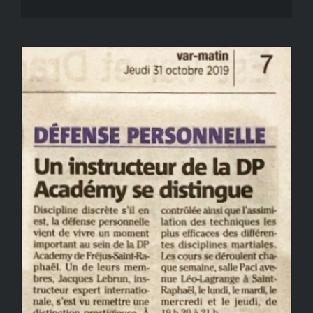
Jacques
Lebrun
un
coach
de
haut
niveau