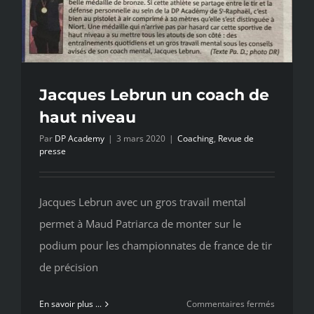
–
Feda
Rami
de
la
Mairie
Jacques Lebrun un coach de
de
haut niveau
Saint-
Raphaël
Par
DP Academy
|
3 mars 2020
|
Coaching
,
Revue de
presse
Jacques Lebrun avec un gros travail mental
permet à Maud Patriarca de monter sur le
podium pour les championnates de france de tir
de précision
sur
En savoir plus ...
Commentaires fermés