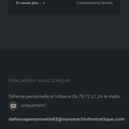
sur
En savoir plus ...
Commentaires fermés
DP
ACADEM
représent
par
Jacques
Lebrun
au
« XIX
HALL
OF
FAME »
DP/ACADEMY NOUS JOINDRE
en
octobre
Défense personnelle et Urbaine 06.79.72.21.24 le matin
2019
uniquement !
defensepersonnelle83@nanotechinformatique.com