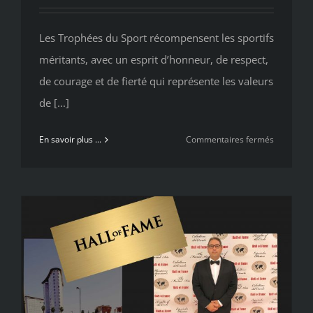
Les Trophées du Sport récompensent les sportifs
méritants, avec un esprit d’honneur, de respect,
de courage et de fierté qui représente les valeurs
de [...]
sur
En savoir plus ...
Commentaires fermés
Les
30eme
Trophées
du
Sport
de
Saint-
Raphaël
récompen
les