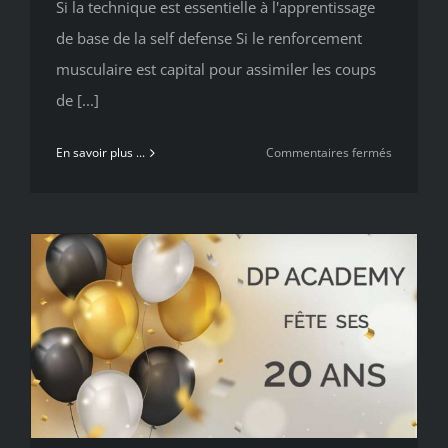
Si la technique est essentielle à l'apprentissage
de base de la self defense Si le renforcement
musculaire est capital pour assimiler les coups
de [...]
sur
En savoir plus ...
Commentaires fermés
Le
mental
fait
partie
des
cours
de
DP
ACADEM