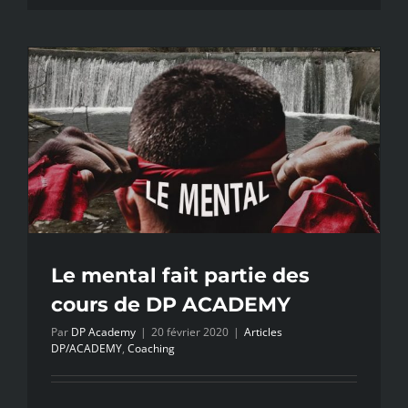
à
l’attaque
au
couteau
Gare
du
nord,
comment
avoir
une
chance
de
Le mental fait partie des
s’en
cours de DP ACADEMY
sortir
?
Par
DP Academy
|
20 février 2020
|
Articles
DP/ACADEMY
,
Coaching