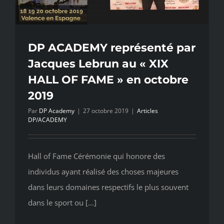
instructeu
de
DP
ACADEM
DP ACADEMY représenté par
Jacques Lebrun au « XIX
HALL OF FAME » en octobre
2019
Par
DP Academy
|
27 octobre 2019
|
Articles
DP/ACADEMY
Hall of Fame Cérémonie qui honore des
individus ayant réalisé des choses majeures
dans leurs domaines respectifs le plus souvent
dans le sport ou [...]